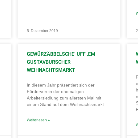
W
5. Dezember 2019
2
GEWÜRZÄBBELSCHE‘ UFF ‚EM
GUSTAVBURSCHER
WEIHNACHTSMARKT
F
…
In diesem Jahr präsentiert sich der
h
Förderverein der ehemaligen
n
Arbeitersiedlung zum allersten Mal mit
S
einem Stand auf dem Weihnachtsmarkt …
F
Weiterlesen »
W