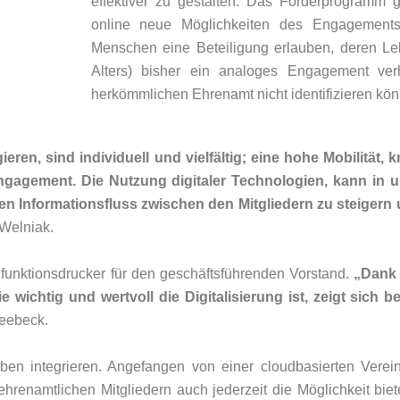
effektiver zu gestalten. Das Förderprogramm 
online neue Möglichkeiten des Engagements
Menschen eine Beteiligung erlauben, deren Leb
Alters) bisher ein analoges Engagement ver
herkömmlichen Ehrenamt nicht identifizieren kö
en, sind individuell und vielfältig; eine hohe Mobilität, 
agement. Die Nutzung digitaler Technologien, kann in u
n Informationsfluss zwischen den Mitgliedern zu steigern u
 Welniak.
ifunktionsdrucker für den geschäftsführenden Vorstand.
„Dank 
e wichtig und wertvoll die Digitalisierung ist, zeigt sich
Seebeck.
en integrieren. Angefangen von einer cloudbasierten Verein
ehrenamtlichen Mitgliedern auch jederzeit die Möglichkeit bie