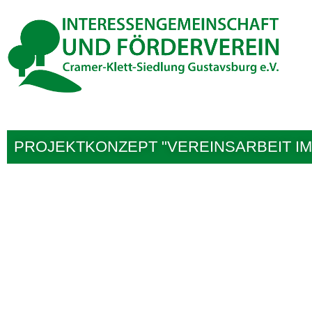
Inhalt
Zum
springen
Inhalt
springen
PROJEKTKONZEPT "VEREINSARBEIT IM