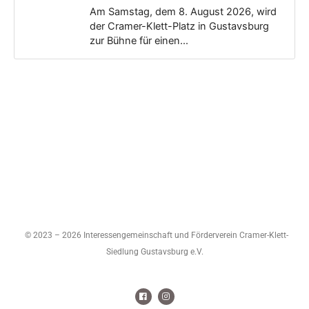
Am Samstag, dem 8. August 2026, wird
der Cramer-Klett-Platz in Gustavsburg
zur Bühne für einen...
© 2023 – 2026 Interessengemeinschaft und Förderverein Cramer-Klett-
Siedlung Gustavsburg e.V.
F
I
a
n
c
s