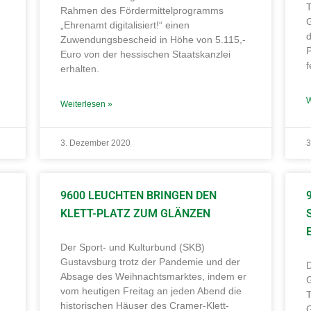
T
Rahmen des Fördermittelprogramms
G
„Ehrenamt digitalisiert!“ einen
d
Zuwendungsbescheid in Höhe von 5.115,-
P
Euro von der hessischen Staatskanzlei
f
erhalten.
W
Weiterlesen »
3. Dezember 2020
3
9600 LEUCHTEN BRINGEN DEN
KLETT-PLATZ ZUM GLÄNZEN
Der Sport- und Kulturbund (SKB)
Gustavsburg trotz der Pandemie und der
e
Absage des Weihnachtsmarktes, indem er
vom heutigen Freitag an jeden Abend die
T
historischen Häuser des Cramer-Klett-
G