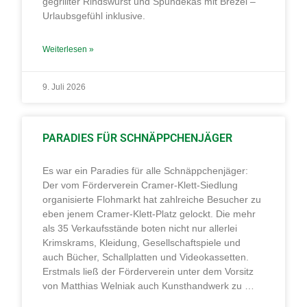
gegrillter Rindswurst und Spundekäs mit Brezel –
Urlaubsgefühl inklusive.
Weiterlesen »
9. Juli 2026
PARADIES FÜR SCHNÄPPCHENJÄGER
Es war ein Paradies für alle Schnäppchenjäger:
Der vom Förderverein Cramer-Klett-Siedlung
organisierte Flohmarkt hat zahlreiche Besucher zu
eben jenem Cramer-Klett-Platz gelockt. Die mehr
als 35 Verkaufsstände boten nicht nur allerlei
Krimskrams, Kleidung, Gesellschaftspiele und
auch Bücher, Schallplatten und Videokassetten.
Erstmals ließ der Förderverein unter dem Vorsitz
von Matthias Welniak auch Kunsthandwerk zu …